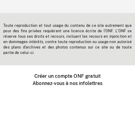
Toute reproduction et tout usage du contenu de ce site autrement que
pour des fins privées requièrent une licence écrite de l'ONF. L'ONF se
réserve tous ses droits et recours, incluant les recours en injonction et
en dommages-intérêts, contre toute reproduction ou usage non autorisé
des plans d'archives et des photos contenus sur ce site ou de toute
partie de celui-ci.
Créer un compte ONF gratuit
Abonnez-vous à nos infolettres
Événements ONF près de chez vous
Créer avec l’ONF
Organiser une projection publique
À propos de ce site
Centre d'aide