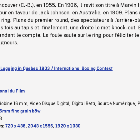
couver (C.-B.), en 1955. En 1906, il ravit son titre à Marvin 
tour en faveur de Jack Johnson, en Australie, en 1909. Plans
 ring. Plans du premier round, des spectateurs à l'arrière-pl
is fois au tapis et, finalement, une droite le met knock-out.
ndant le compte. La foule saute sur le ring pour féliciter le
igneurs.
:
Logging in Quebec 1903 / International Boxing Contest
ional du Film
Bobine 16 mm
Video Disque Digital
Digital Beta
Source Numérique
P
,
,
,
,
6mm fine grain b&w
3
es:
720 x 486
,
2048 x 1556
,
1920 x 1080