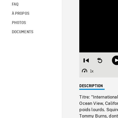
FAQ
À PROPOS
PHOTOS
DOCUMENTS
Restart
Seek
from
backward
beginning
10
1x
Playback
seconds
Rate
DESCRIPTION
Titre: "Internation
Ocean View, Califor
poids lourds. Squire
Tommy Burns, dont 