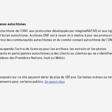
tenus autochtones
tochtone de l’ONF, aux protocoles développés par imagineNATIVE et aux li
l’écran autochtone, Archives ONF est à revoir et à mettre à jour ses protoco
stance des communautés autochtones et du comité-conseil autochtone de l’ON
uspendu l’octroi de licences pour les archives, les extraits et les photos
ants et participantes autochtones à des clients ou clientes qui ne s’identifie
res des Premières Nations, Inuit ou Métis).
 exposés sur ce site peuvent dater de plus de 120 ans. Certaines scènes ou t
fensants pour certains publics.
En savoir plus