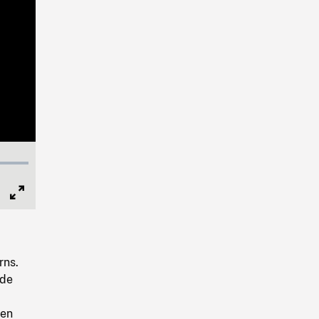
Full
Screen
rns.
 de
 en