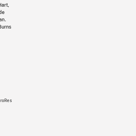
Hart,
 de
an.
 Burns
roRes