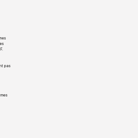
gnes
les
F.
nt pas
ermes