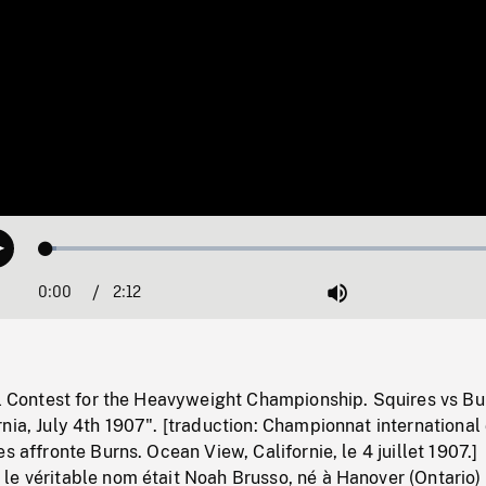
Loaded
:
Play
2.22%
0:00
Current
2:12
Duration
/
Mute
Time
al Contest for the Heavyweight Championship. Squires vs Bu
nia, July 4th 1907". [traduction: Championnat international
s affronte Burns. Ocean View, Californie, le 4 juillet 1907.]
le véritable nom était Noah Brusso, né à Hanover (Ontario)