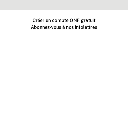
Créer un compte ONF gratuit
Abonnez-vous à nos infolettres
Événements ONF près de chez vous
Créer avec l’ONF
Organiser une projection publique
À propos de ce site
Centre d'aide
Contactez-nous
Espace Média
Emplois
ONF.ca
Production