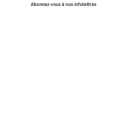
Abonnez-vous à nos infolettres
Événements ONF près de chez vous
Créer avec l’ONF
Organiser une projection publique
À propos de ce site
Centre d'aide
Contactez-nous
Espace Média
Emplois
ONF.ca
Production
Distribution
Éducation
Blogue ONF