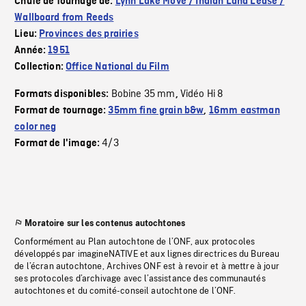
Chute de tournage de:
Lynn Lake Move / Indian Land Lease /
Wallboard from Reeds
Lieu:
Provinces des prairies
Année:
1951
Collection:
Office National du Film
Bobine 35 mm
Vidéo Hi 8
Formats disponibles:
,
Format de tournage:
35mm fine grain b&w
,
16mm eastman
color neg
4/3
Format de l'image:
Moratoire sur les contenus autochtones
Conformément au Plan autochtone de l’ONF, aux protocoles
développés par imagineNATIVE et aux lignes directrices du Bureau
de l’écran autochtone, Archives ONF est à revoir et à mettre à jour
ses protocoles d’archivage avec l’assistance des communautés
autochtones et du comité-conseil autochtone de l’ONF.