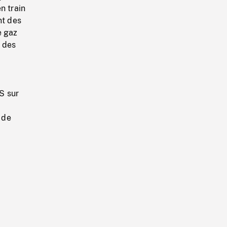
n train
nt des
e gaz
t des
S sur
 de