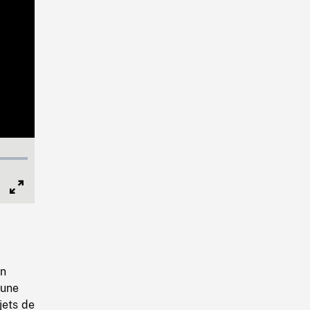
Full
Screen
on
 une
jets de