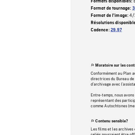
Formats disponibles:
Format de tournage:
3
4/
Format de l'image:
Résolutions disponibl
Cadence:
29.97
Moratoire sur les con
Conformément au Plan au
directrices du Bureau de 
d’archivage avec l’assi
Entre-temps, nous avons s
représentant des particip
comme Autochtones (memb
Contenu sensible?
Les films et les archives
reliés pourraient être of