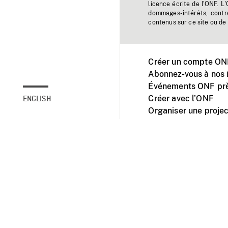
licence écrite de l'ONF. L
dommages-intérêts, contr
contenus sur ce site ou de 
Créer un compte ONF
Abonnez-vous à nos i
Événements ONF prè
Créer avec l’ONF
ENGLISH
Organiser une projec
Facebook
Youtube
L'ONF sur mobile et 