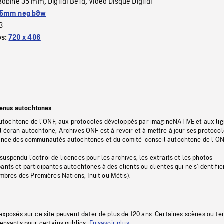
Bobine 35 mm
Digital Beta
Video Disque Digital
,
,
5mm neg b&w
3
es:
720 x 486
tenus autochtones
tochtone de l’ONF, aux protocoles développés par imagineNATIVE et aux li
l’écran autochtone, Archives ONF est à revoir et à mettre à jour ses protoco
stance des communautés autochtones et du comité-conseil autochtone de l’ON
uspendu l’octroi de licences pour les archives, les extraits et les photos
ants et participantes autochtones à des clients ou clientes qui ne s’identifie
res des Premières Nations, Inuit ou Métis).
 exposés sur ce site peuvent dater de plus de 120 ans. Certaines scènes ou t
fensants pour certains publics.
En savoir plus