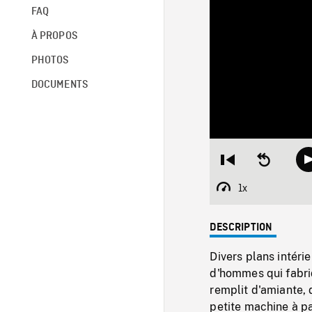
FAQ
À PROPOS
PHOTOS
DOCUMENTS
Restart
Seek
from
backward
beginning
10
1x
Playback
seconds
Rate
DESCRIPTION
Divers plans intéri
d'hommes qui fabri
remplit d'amiante, 
petite machine à pa