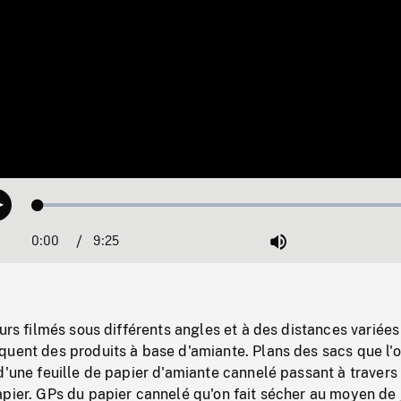
Loaded
:
Play
0.40%
0:00
Current
9:25
Duration
/
Mute
Time
eurs filmés sous différents angles et à des distances variées
quent des produits à base d'amiante. Plans des sacs que l'
d'une feuille de papier d'amiante cannelé passant à travers
pier. GPs du papier cannelé qu'on fait sécher au moyen de 