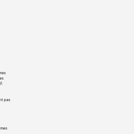
gnes
les
F.
nt pas
ermes