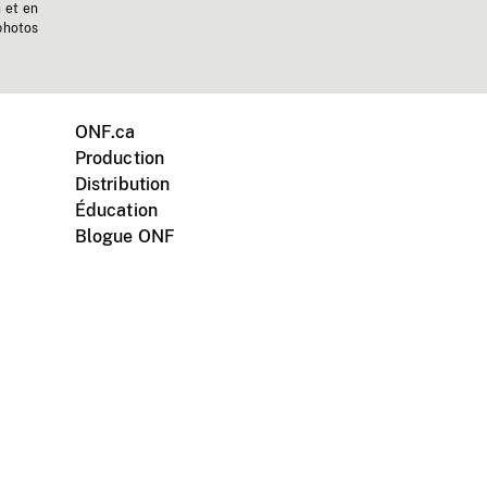
n et en
photos
ONF.ca
Production
Distribution
Éducation
Blogue ONF