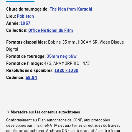
Chute de tournage de:
The Man from Karachi
Lieu:
Pakistan
Année:
1957
Collection:
Office National du Film
Bobine 35 mm
HDCAM SR
Video Disque
Formats disponibles:
,
,
Digital
Format de tournage:
35mm neg b&w
4/3
ANAMORPHIC_4/3
Format de l'image:
,
Résolutions disponibles:
1920 x 1080
Cadence:
59.94
Moratoire sur les contenus autochtones
Conformément au Plan autochtone de l’ONF, aux protocoles
développés par imagineNATIVE et aux lignes directrices du Bureau
de l’écran autochtone, Archives ONF est à revoir et à mettre à jour