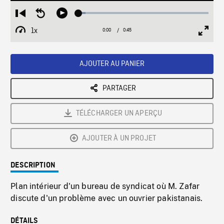
Loaded
:
Restart
Seek
Play
5.35%
from
backward
1x
0:00
Current
0:45
Duration
/
beginning
10
Playback
Full
Time
seconds
Rate
Scree
AJOUTER AU PANIER
PARTAGER
TÉLÉCHARGER UN APERÇU
AJOUTER À UN PROJET
DESCRIPTION
Plan intérieur d'un bureau de syndicat où M. Zafar
discute d'un problème avec un ouvrier pakistanais.
DÉTAILS