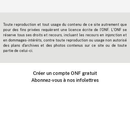
Toute reproduction et tout usage du contenu de ce site autrement que
pour des fins privées requièrent une licence écrite de l'ONF. L'ONF se
réserve tous ses droits et recours, incluant les recours en injonction et
en dommages-intérêts, contre toute reproduction ou usage non autorisé
des plans d'archives et des photos contenus sur ce site ou de toute
partie de celui-ci.
Créer un compte ONF gratuit
Abonnez-vous à nos infolettres
Événements ONF près de chez vous
Créer avec l’ONF
Organiser une projection publique
À propos de ce site
Centre d'aide