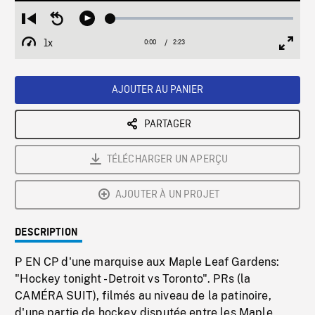
Loaded
:
Restart
Seek
Play
1.94%
from
backward
1x
0:00
Current
2:23
Duration
/
beginning
10
Playback
Full
Time
seconds
Rate
Scree
AJOUTER AU PANIER
PARTAGER
TÉLÉCHARGER UN APERÇU
AJOUTER À UN PROJET
DESCRIPTION
P EN CP d'une marquise aux Maple Leaf Gardens:
"Hockey tonight - Detroit vs Toronto". PRs (la
CAMÉRA SUIT), filmés au niveau de la patinoire,
d'une partie de hockey disputée entre les Maple