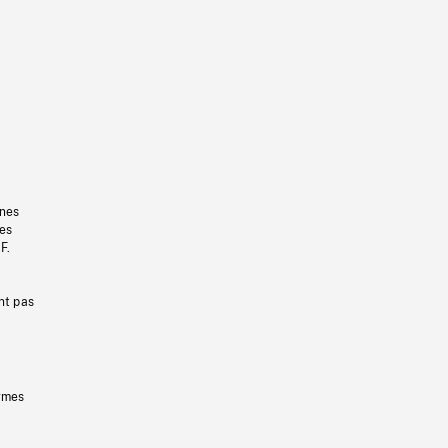
gnes
les
F.
nt pas
ermes