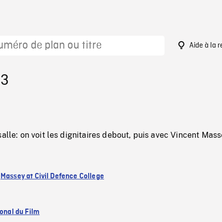
Aide à la 
43
salle: on voit les dignitaires debout, puis avec Vincent Mass
:
Massey at Civil Defence College
ional du Film