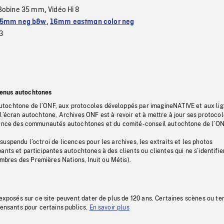
Bobine 35 mm
Vidéo Hi 8
,
5mm neg b&w
,
16mm eastman color neg
3
tenus autochtones
tochtone de l’ONF, aux protocoles développés par imagineNATIVE et aux li
l’écran autochtone, Archives ONF est à revoir et à mettre à jour ses protoco
stance des communautés autochtones et du comité-conseil autochtone de l’ON
uspendu l’octroi de licences pour les archives, les extraits et les photos
ants et participantes autochtones à des clients ou clientes qui ne s’identifie
res des Premières Nations, Inuit ou Métis).
 exposés sur ce site peuvent dater de plus de 120 ans. Certaines scènes ou t
fensants pour certains publics.
En savoir plus