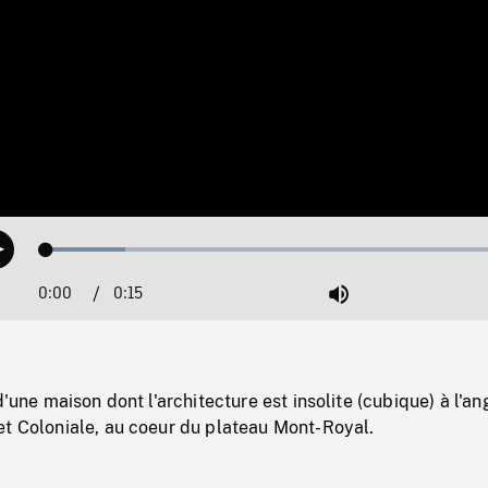
Loaded
:
Play
16.18%
0:00
Current
0:15
Duration
/
Mute
Time
d'une maison dont l'architecture est insolite (cubique) à l'an
et Coloniale, au coeur du plateau Mont-Royal.