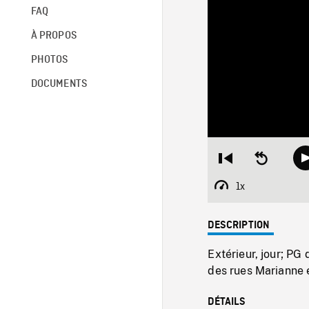
FAQ
À PROPOS
PHOTOS
DOCUMENTS
Restart
Seek
from
backward
beginning
10
1x
Playback
seconds
Rate
DESCRIPTION
Extérieur, jour; PG 
des rues Marianne 
DÉTAILS