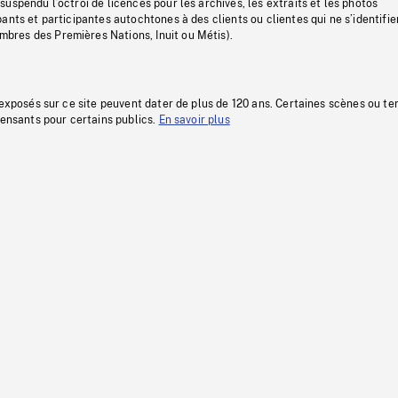
uspendu l’octroi de licences pour les archives, les extraits et les photos
ants et participantes autochtones à des clients ou clientes qui ne s’identifie
res des Premières Nations, Inuit ou Métis).
 exposés sur ce site peuvent dater de plus de 120 ans. Certaines scènes ou t
fensants pour certains publics.
En savoir plus