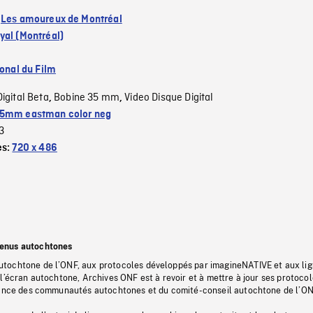
:
Les amoureux de Montréal
yal (Montréal)
ional du Film
Digital Beta
Bobine 35 mm
Video Disque Digital
,
,
5mm eastman color neg
3
es:
720 x 486
tenus autochtones
tochtone de l’ONF, aux protocoles développés par imagineNATIVE et aux li
l’écran autochtone, Archives ONF est à revoir et à mettre à jour ses protoco
stance des communautés autochtones et du comité-conseil autochtone de l’ON