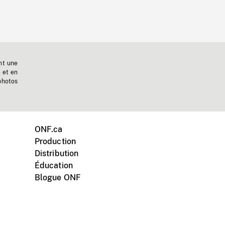
nt une
n et en
photos
ONF.ca
Production
Distribution
Éducation
Blogue ONF