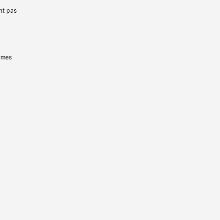
nt pas
ermes