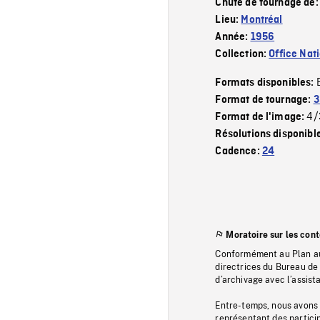
Chute de tournage de
Lieu:
Montréal
Année:
1956
Collection:
Office Nat
Formats disponibles:
Format de tournage:
3
4/
Format de l'image:
Résolutions disponibl
Cadence:
24
Moratoire sur les con
Conformément au Plan au
directrices du Bureau de 
d’archivage avec l’assi
Entre-temps, nous avons s
représentant des particip