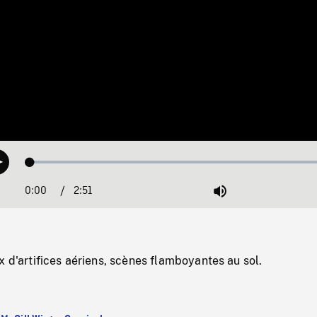
Loaded
:
Play
1.39%
0:00
Current
2:51
Duration
/
Mute
Time
x d'artifices aériens, scènes flamboyantes au sol.