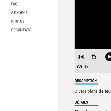
FAQ
À PROPOS
PHOTOS
DOCUMENTS
Restart
Seek
from
backward
beginning
10
1x
Playback
seconds
Rate
DESCRIPTION
Divers plans de feu
DÉTAILS