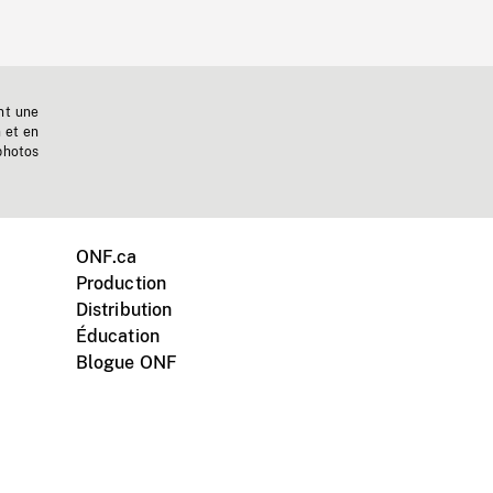
nt une
n et en
photos
ONF.ca
Production
Distribution
Éducation
Blogue ONF