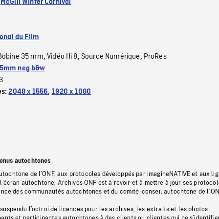
:
McGill Winter Carnival
ional du Film
Bobine 35 mm
Vidéo Hi 8
Source Numérique
ProRes
,
,
,
5mm neg b&w
3
es:
2048 x 1556
,
1920 x 1080
tenus autochtones
tochtone de l’ONF, aux protocoles développés par imagineNATIVE et aux li
l’écran autochtone, Archives ONF est à revoir et à mettre à jour ses protoco
stance des communautés autochtones et du comité-conseil autochtone de l’ON
uspendu l’octroi de licences pour les archives, les extraits et les photos
ants et participantes autochtones à des clients ou clientes qui ne s’identifie