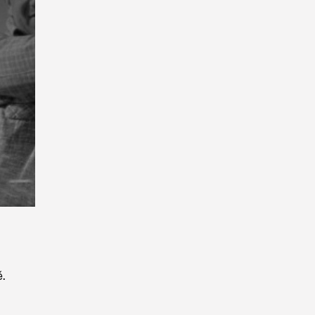
Playback
Rate
,
é.