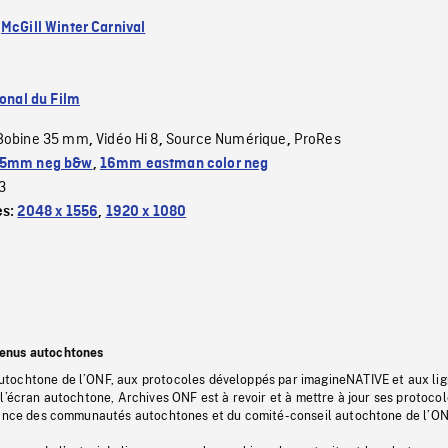
:
McGill Winter Carnival
ional du Film
Bobine 35 mm
Vidéo Hi 8
Source Numérique
ProRes
,
,
,
5mm neg b&w
,
16mm eastman color neg
3
es:
2048 x 1556
,
1920 x 1080
tenus autochtones
tochtone de l’ONF, aux protocoles développés par imagineNATIVE et aux li
l’écran autochtone, Archives ONF est à revoir et à mettre à jour ses protoco
stance des communautés autochtones et du comité-conseil autochtone de l’ON