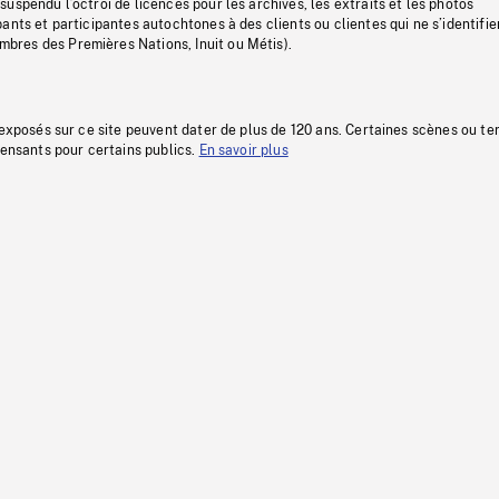
uspendu l’octroi de licences pour les archives, les extraits et les photos
ants et participantes autochtones à des clients ou clientes qui ne s’identifie
res des Premières Nations, Inuit ou Métis).
 exposés sur ce site peuvent dater de plus de 120 ans. Certaines scènes ou t
fensants pour certains publics.
En savoir plus