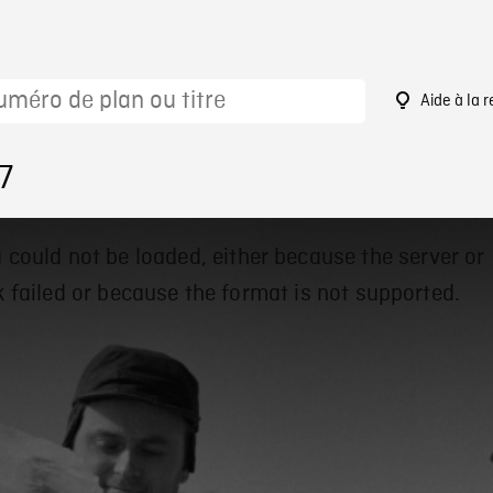
Aide à la 
7
 could not be loaded, either because the server or
 failed or because the format is not supported.