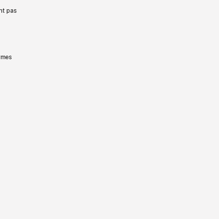
nt pas
ermes