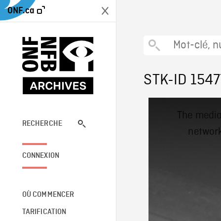
ONF.ca
STK-ID 1547
This
The media
is
a
RECHERCHE
network
modal
window.
CONNEXION
OÙ COMMENCER
TARIFICATION