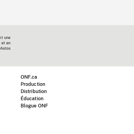
nt une
n et en
photos
ONF.ca
Production
Distribution
Éducation
Blogue ONF