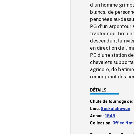
d'un homme grimpan
blancs, de personn
penchées au-dessus 
PG d'un arpenteur 
tracteur qui tire u
descendant la rivièr
en direction de l'i
PE d'une station de
chevalets supportan
agricole, de bâtime
remorquant des hers
DÉTAILS
Chute de tournage de
Lieu:
Saskatchewan
Année:
1949
Collection:
Office Nat