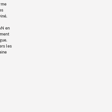
erme
es
iné.
PAN en
tement
gue.
ers les
aine