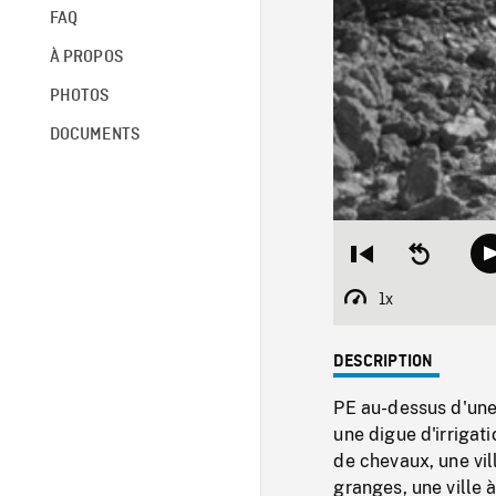
FAQ
À PROPOS
PHOTOS
DOCUMENTS
Restart
Seek
from
backward
beginning
10
1x
Playback
seconds
Rate
DESCRIPTION
PE au-dessus d'une 
une digue d'irrigat
de chevaux, une vil
granges, une ville 