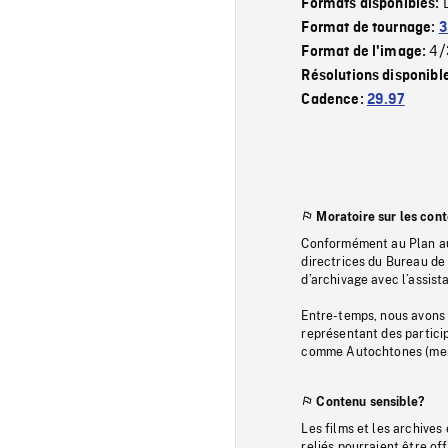
Formats disponibles:
Format de tournage:
3
4/
Format de l'image:
Résolutions disponibl
Cadence:
29.97
Moratoire sur les con
Conformément au Plan au
directrices du Bureau de 
d’archivage avec l’assi
Entre-temps, nous avons s
représentant des particip
comme Autochtones (memb
Contenu sensible?
Les films et les archives
reliés pourraient être of