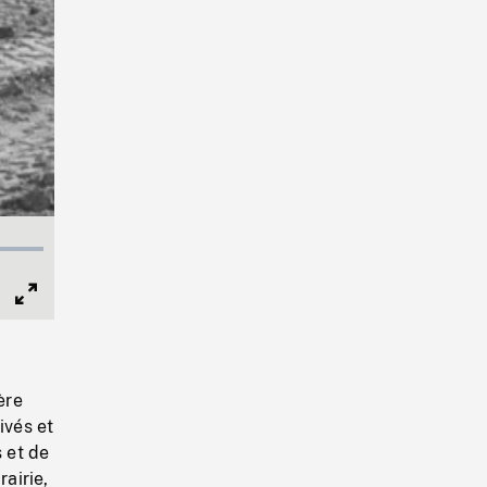
Full
Screen
ère
ivés et
s et de
rairie,