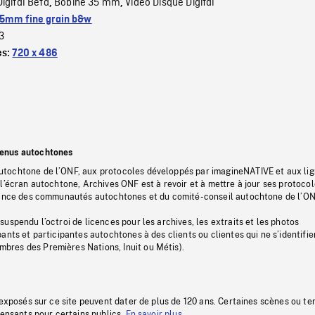
Digital Beta
Bobine 35 mm
Video Disque Digital
,
,
5mm fine grain b&w
3
es:
720 x 486
tenus autochtones
tochtone de l’ONF, aux protocoles développés par imagineNATIVE et aux li
l’écran autochtone, Archives ONF est à revoir et à mettre à jour ses protoco
stance des communautés autochtones et du comité-conseil autochtone de l’ON
uspendu l’octroi de licences pour les archives, les extraits et les photos
ants et participantes autochtones à des clients ou clientes qui ne s’identifie
res des Premières Nations, Inuit ou Métis).
 exposés sur ce site peuvent dater de plus de 120 ans. Certaines scènes ou t
fensants pour certains publics.
En savoir plus