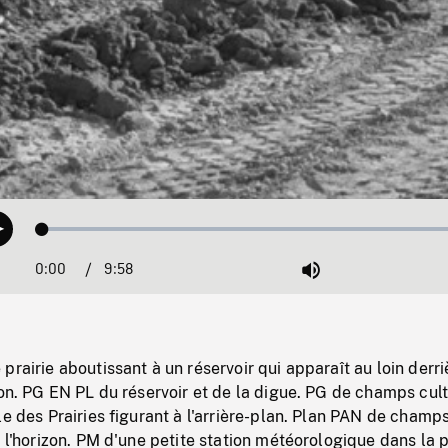
Loaded
:
Play
0.38%
0:00
Current
9:58
Duration
/
Mute
Time
prairie aboutissant à un réservoir qui apparaît au loin derri
ion. PG EN PL du réservoir et de la digue. PG de champs cult
le des Prairies figurant à l'arrière-plan. Plan PAN de champ
à l'horizon. PM d'une petite station météorologique dans la p