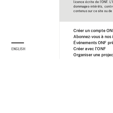
licence écrite de l'ONF. L
dommages-intérêts, contr
contenus sur ce site ou de 
Créer un compte ONF
Abonnez-vous à nos i
Événements ONF prè
Créer avec l’ONF
ENGLISH
Organiser une projec
Facebook
Youtube
L'ONF sur mobile et 