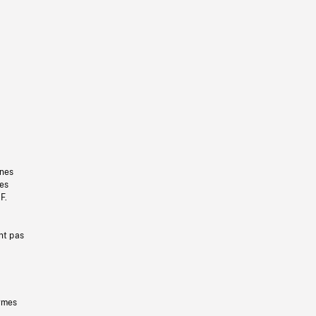
gnes
les
F.
nt pas
ermes