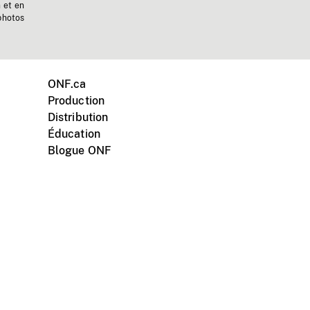
n et en
photos
ONF.ca
Production
Distribution
Éducation
Blogue ONF