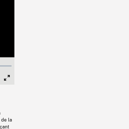
Full
Screen
a
 de la
nçant