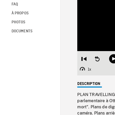
FAQ
À PROPOS
PHOTOS
DOCUMENTS
Restart
Seek
from
backward
beginning
10
1x
Playback
seconds
Rate
DESCRIPTION
PLAN TRAVELLING de
parlementaire à Ott
mort". Plans de dig
caméra. Plans arri