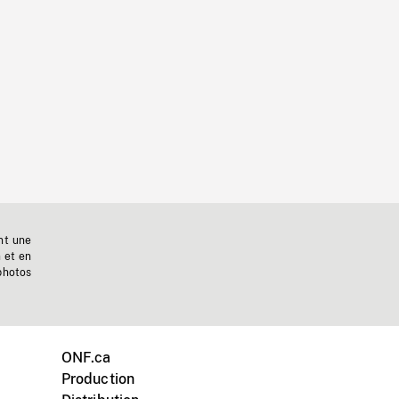
nt une
n et en
photos
ONF.ca
Production