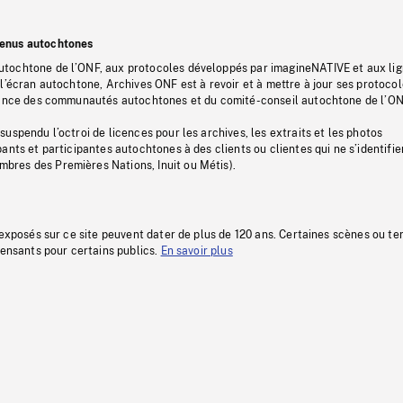
tenus autochtones
tochtone de l’ONF, aux protocoles développés par imagineNATIVE et aux li
l’écran autochtone, Archives ONF est à revoir et à mettre à jour ses protoco
stance des communautés autochtones et du comité-conseil autochtone de l’ON
uspendu l’octroi de licences pour les archives, les extraits et les photos
ants et participantes autochtones à des clients ou clientes qui ne s’identifie
res des Premières Nations, Inuit ou Métis).
 exposés sur ce site peuvent dater de plus de 120 ans. Certaines scènes ou t
fensants pour certains publics.
En savoir plus