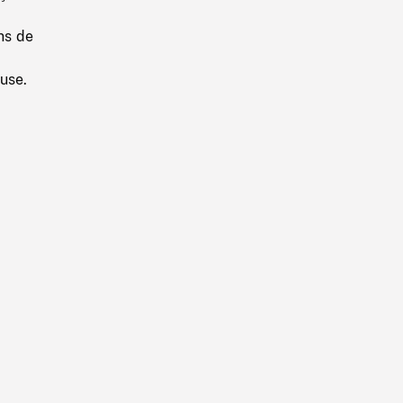
ns de
use.