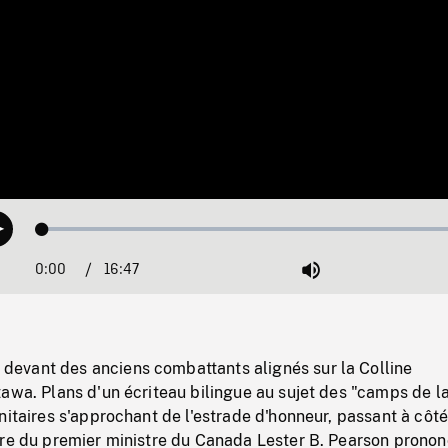
Loaded
:
Play
0.22%
0:00
Current
16:47
Duration
/
Mute
Time
vant des anciens combattants alignés sur la Colline
awa. Plans d'un écriteau bilingue au sujet des "camps de l
nitaires s'approchant de l'estrade d'honneur, passant à côté
ère du premier ministre du Canada Lester B. Pearson prono