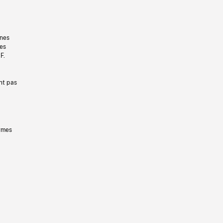
gnes
les
F.
nt pas
ermes