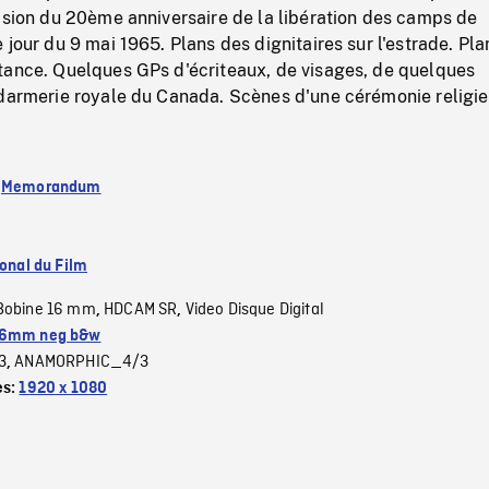
asion du 20ème anniversaire de la libération des camps de
 jour du 9 mai 1965. Plans des dignitaires sur l'estrade. Pla
tance. Quelques GPs d'écriteaux, de visages, de quelques
ndarmerie royale du Canada. Scènes d'une cérémonie religie
:
Memorandum
ional du Film
Bobine 16 mm
HDCAM SR
Video Disque Digital
,
,
6mm neg b&w
3
ANAMORPHIC_4/3
,
es:
1920 x 1080