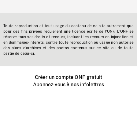
Toute reproduction et tout usage du contenu de ce site autrement que
pour des fins privées requièrent une licence écrite de l'ONF. L'ONF se
réserve tous ses droits et recours, incluant les recours en injonction et
en dommages-intérêts, contre toute reproduction ou usage non autorisé
des plans d'archives et des photos contenus sur ce site ou de toute
partie de celui-ci.
Créer un compte ONF gratuit
Abonnez-vous à nos infolettres
Événements ONF près de chez vous
Créer avec l’ONF
Organiser une projection publique
À propos de ce site
Centre d'aide