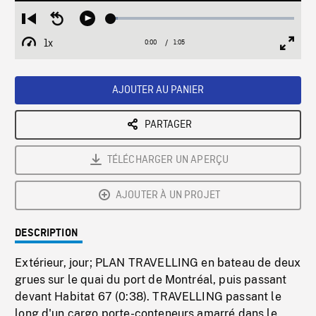
Loaded
:
Restart
Seek
Play
3.82%
from
backward
1x
0:00
Current
1:05
Duration
/
beginning
10
Playback
Full
Time
seconds
Rate
Scree
AJOUTER AU PANIER
PARTAGER
TÉLÉCHARGER UN APERÇU
AJOUTER À UN PROJET
DESCRIPTION
Extérieur, jour; PLAN TRAVELLING en bateau de deux
grues sur le quai du port de Montréal, puis passant
devant Habitat 67 (0:38). TRAVELLING passant le
long d'un cargo porte-conteneurs amarré dans le