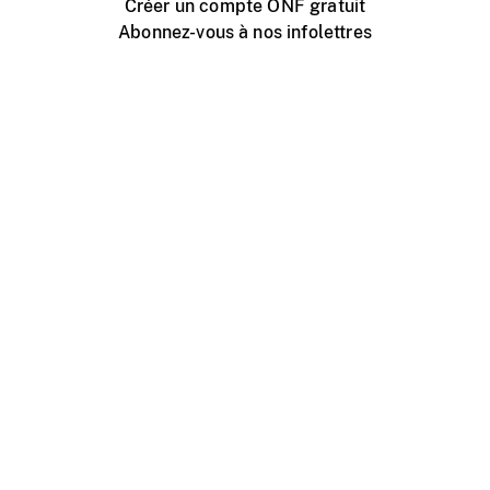
Créer un compte ONF gratuit
Abonnez-vous à nos infolettres
Événements ONF près de chez vous
Créer avec l’ONF
Organiser une projection publique
À propos de ce site
Centre d'aide
Contactez-nous
Espace Média
Emplois
ONF.ca
Production
Distribution
Éducation
Blogue ONF