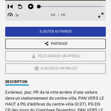
Loaded
:
Restart
Seek
Play
5.32%
from
backward
1x
0:00
Current
0:50
Duration
/
beginning
10
Playback
Full
Time
seconds
Rate
Scree
AJOUTER AU PANIER
PARTAGER
TÉLÉCHARGER UN APERÇU
AJOUTER À UN PROJET
DESCRIPTION
Extérieur, jour; PR de la vitre arrière d'une voiture
dans un stationnement du centre-ville, PAN VERS LE
HAUT à PG d'édifices du centre-ville (0:27). PG EN
CP des tours du Complexe Desjardins, PAN VERS LE