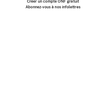
Créer un compte ONF gratuit
Abonnez-vous à nos infolettres
Événements ONF près de chez vous
Créer avec l’ONF
Organiser une projection publique
À propos de ce site
Centre d'aide
Contactez-nous
Espace Média
Emplois
ONF.ca
Production
Distribution
Éducation
Blogue ONF