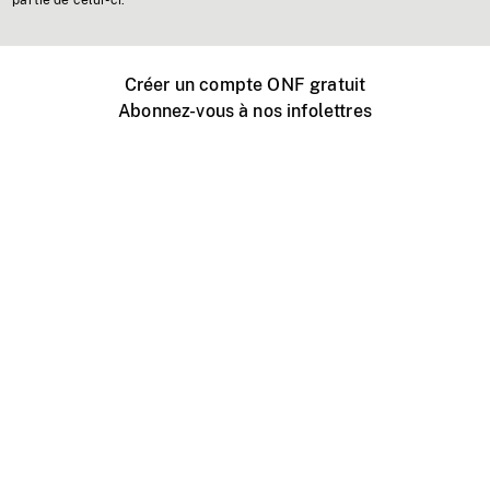
partie de celui-ci.
Créer un compte ONF gratuit
Abonnez-vous à nos infolettres
Événements ONF près de chez vous
Créer avec l’ONF
Organiser une projection publique
À propos de ce site
Centre d'aide
Contactez-nous
Espace Média
Emplois
ONF.ca
Production