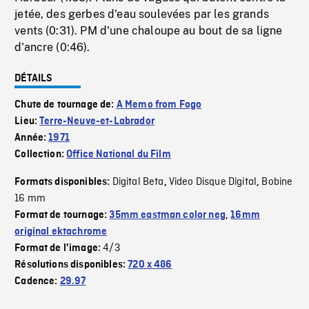
jetée, des gerbes d'eau soulevées par les grands
vents (0:31). PM d'une chaloupe au bout de sa ligne
d'ancre (0:46).
DÉTAILS
Chute de tournage de:
A Memo from Fogo
Lieu:
Terre-Neuve-et-Labrador
Année:
1971
Collection:
Office National du Film
Digital Beta
Video Disque Digital
Bobine
Formats disponibles:
,
,
16 mm
Format de tournage:
35mm eastman color neg
,
16mm
original ektachrome
4/3
Format de l'image:
Résolutions disponibles:
720 x 486
Cadence:
29.97