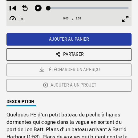
Loaded
:
Restart
Seek
Play
1.82%
from
backward
1x
0:00
Current
2:38
Duration
/
beginning
10
Playback
Full
Time
seconds
Rate
Scree
AJOUTER AU PANIER
PARTAGER
TÉLÉCHARGER UN APERÇU
AJOUTER À UN PROJET
DESCRIPTION
Quelques PE d'un petit bateau de pêche à lignes
dormantes qui cogne dans la vague en sortant du
port de Joe Batt. Plans d'un bateau arrivant à Barr'd
Harbour (1:53). Plans de vagues qui butent contre la