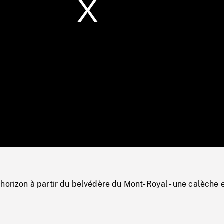
/
Loaded
:
Mute
0%
horizon à partir du belvédère du Mont-Royal - une calèche 