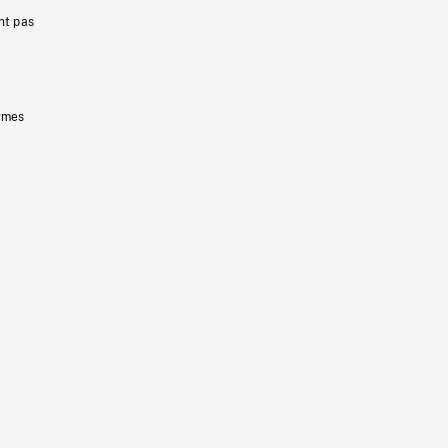
nt pas
ermes