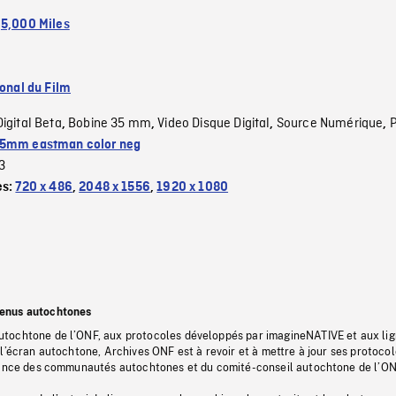
:
5,000 Miles
ional du Film
Digital Beta
Bobine 35 mm
Video Disque Digital
Source Numérique
,
,
,
,
5mm eastman color neg
3
es:
720 x 486
,
2048 x 1556
,
1920 x 1080
tenus autochtones
tochtone de l’ONF, aux protocoles développés par imagineNATIVE et aux li
l’écran autochtone, Archives ONF est à revoir et à mettre à jour ses protoco
stance des communautés autochtones et du comité-conseil autochtone de l’ON