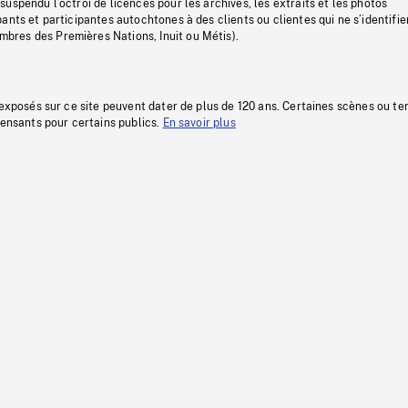
uspendu l’octroi de licences pour les archives, les extraits et les photos
ants et participantes autochtones à des clients ou clientes qui ne s’identifie
res des Premières Nations, Inuit ou Métis).
 exposés sur ce site peuvent dater de plus de 120 ans. Certaines scènes ou t
fensants pour certains publics.
En savoir plus