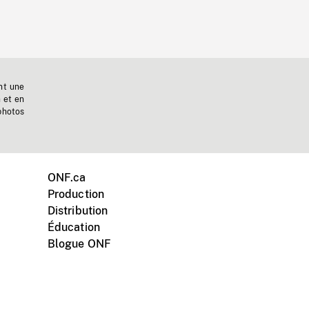
nt une
n et en
photos
ONF.ca
Production
Distribution
Éducation
Blogue ONF