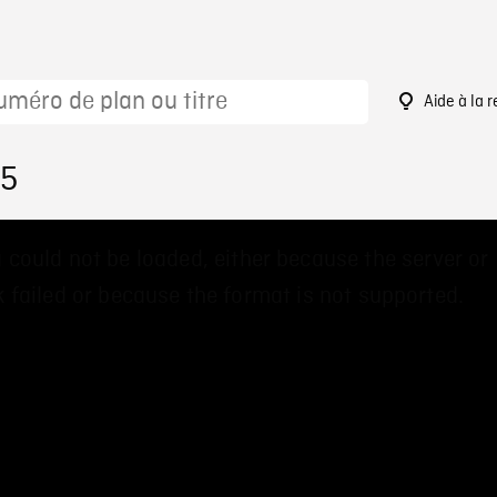
Aide à la 
55
 could not be loaded, either because the server or
 failed or because the format is not supported.