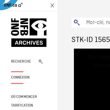
ONF.ca
STK-ID 156
This
The media
is
a
RECHERCHE
network
modal
window.
CONNEXION
OÙ COMMENCER
TARIFICATION