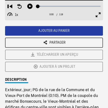
Loaded
:
Restart
Seek
Play
4.01%
from
backward
1x
0:00
Current
1:18
Duration
/
beginning
10
Playback
Full
Time
seconds
Rate
Scree
AJOUTER AU PANIER
PARTAGER
TÉLÉCHARGER UN APERÇU
AJOUTER À UN PROJET
DESCRIPTION
Extérieur, jour; PG de la rue de la Commune et du
Vieux-Port de Montréal (0:10). PM de la coupole du
marché Bonsecours, le Vieux-Montréal et des
édifices du centre-ville sont visibles à l'arrière-plan