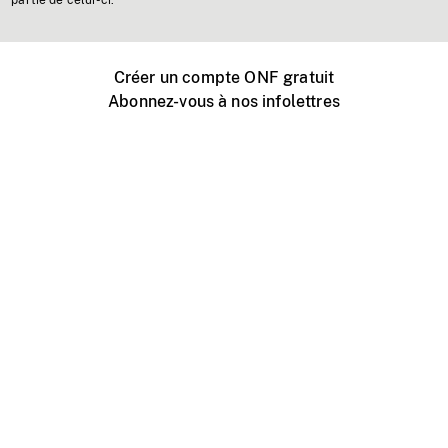
partie de celui-ci.
Créer un compte ONF gratuit
Abonnez-vous à nos infolettres
Événements ONF près de chez vous
Créer avec l’ONF
Organiser une projection publique
À propos de ce site
Centre d'aide
Contactez-nous
Espace Média
Emplois
ONF.ca
Production