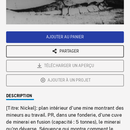
/
Loaded
:
Playback
0%
Rate
AJOUTER AU PANIER
PARTAGER
TÉLÉCHARGER UN APERÇU
AJOUTER À UN PROJET
DESCRIPTION
[Titre: Nickel]: plan intérieur d'une mine montrant des
mineurs au travail. PR, dans une fonderie, d'une cuve
de minerai en fusion (capacité : 5 tonnes), le minerai
qu'on déverse. Séquence qui montre comment le