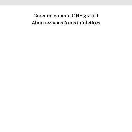
Créer un compte ONF gratuit
Abonnez-vous à nos infolettres
Événements ONF près de chez vous
Créer avec l’ONF
Organiser une projection publique
À propos de ce site
Centre d'aide
Contactez-nous
Espace Média
Emplois
ONF.ca
Production
Distribution