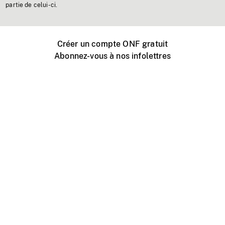
partie de celui-ci.
Créer un compte ONF gratuit
Abonnez-vous à nos infolettres
Événements ONF près de chez vous
Créer avec l’ONF
Organiser une projection publique
À propos de ce site
Centre d'aide
Contactez-nous
Espace Média
Emplois
ONF.ca
Production