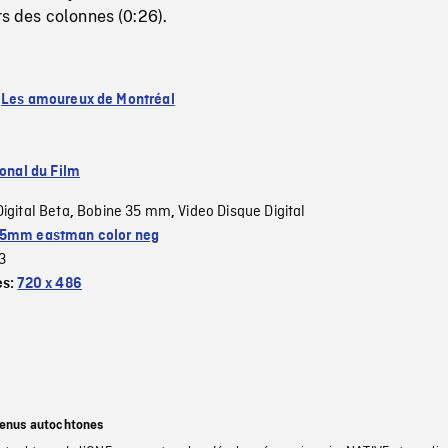
rs des colonnes (0:26).
:
Les amoureux de Montréal
ional du Film
Digital Beta
Bobine 35 mm
Video Disque Digital
,
,
5mm eastman color neg
3
es:
720 x 486
tenus autochtones