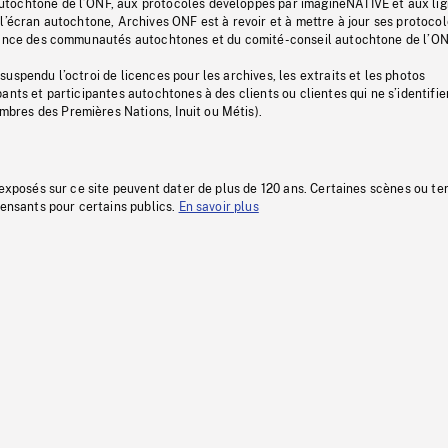
tochtone de l’ONF, aux protocoles développés par imagineNATIVE et aux li
l’écran autochtone, Archives ONF est à revoir et à mettre à jour ses protoco
stance des communautés autochtones et du comité-conseil autochtone de l’ON
uspendu l’octroi de licences pour les archives, les extraits et les photos
ants et participantes autochtones à des clients ou clientes qui ne s’identifie
res des Premières Nations, Inuit ou Métis).
 exposés sur ce site peuvent dater de plus de 120 ans. Certaines scènes ou t
fensants pour certains publics.
En savoir plus