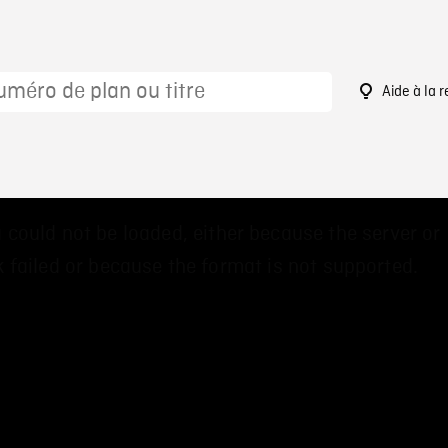
Aide à la 
 could not be loaded, either because the server or
 failed or because the format is not supported.