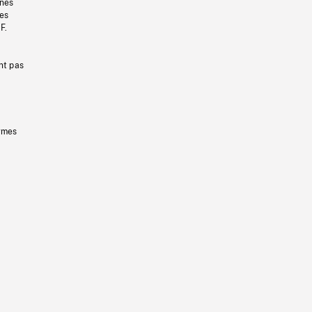
gnes
les
F.
nt pas
ermes