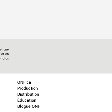
nt une
n et en
photos
ONF.ca
Production
Distribution
Éducation
Blogue ONF