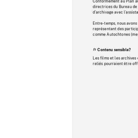
Conformément au Plan au
directrices du Bureau de 
d’archivage avec l’assi
Entre-temps, nous avons s
représentant des particip
comme Autochtones (memb
Contenu sensible?
Les films et les archives
reliés pourraient être of