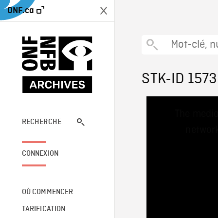
ONF.ca
STK-ID 1573
This
The media
is
a
RECHERCHE
network
modal
window.
CONNEXION
OÙ COMMENCER
TARIFICATION