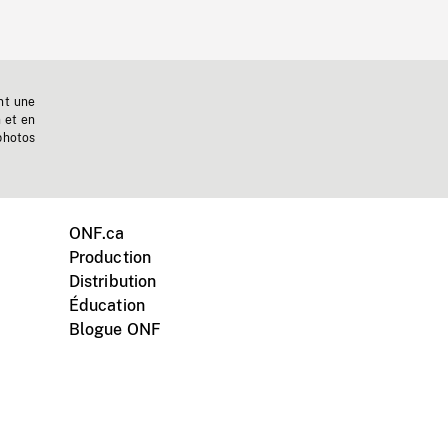
nt une
n et en
photos
ONF.ca
Production
Distribution
Éducation
Blogue ONF