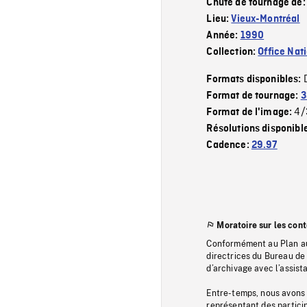
Chute de tournage de
Lieu:
Vieux-Montréal
Année:
1990
Collection:
Office Nat
Formats disponibles:
Format de tournage:
3
4/
Format de l'image:
Résolutions disponibl
Cadence:
29.97
Moratoire sur les con
Conformément au Plan au
directrices du Bureau de 
d’archivage avec l’assi
Entre-temps, nous avons s
représentant des particip