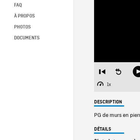
FAQ
À PROPOS
PHOTOS
DOCUMENTS
Restart
Seek
from
backward
beginning
10
1x
Playback
seconds
Rate
DESCRIPTION
PG de murs en pierr
DÉTAILS