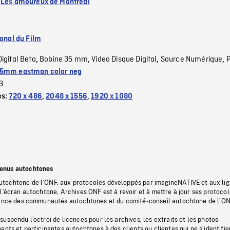
:
Les amoureux de Montréal
ional du Film
Digital Beta
Bobine 35 mm
Video Disque Digital
Source Numérique
,
,
,
,
5mm eastman color neg
3
es:
720 x 486
,
2048 x 1556
,
1920 x 1080
tenus autochtones
tochtone de l’ONF, aux protocoles développés par imagineNATIVE et aux li
l’écran autochtone, Archives ONF est à revoir et à mettre à jour ses protoco
stance des communautés autochtones et du comité-conseil autochtone de l’ON
uspendu l’octroi de licences pour les archives, les extraits et les photos
ants et participantes autochtones à des clients ou clientes qui ne s’identifie