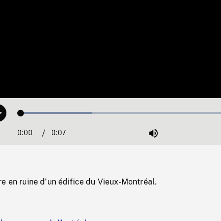
Loaded
:
Play
32.38%
0:00
Current
0:07
Duration
/
Mute
Time
e en ruine d'un édifice du Vieux-Montréal.