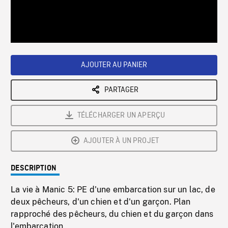
/
Loaded
:
Playback
0%
Rate
AJOUTER AU PANIER
PARTAGER
TÉLÉCHARGER UN APERÇU
AJOUTER À UN PROJET
DESCRIPTION
La vie à Manic 5: PE d'une embarcation sur un lac, de
deux pêcheurs, d'un chien et d'un garçon. Plan
rapproché des pêcheurs, du chien et du garçon dans
l'embarcation.