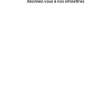
Abonnez-vous à nos infolettres
Événements ONF près de chez vous
Créer avec l’ONF
Organiser une projection publique
À propos de ce site
Centre d'aide
Contactez-nous
Espace Média
Emplois
ONF.ca
Production
Distribution
Éducation
Blogue ONF