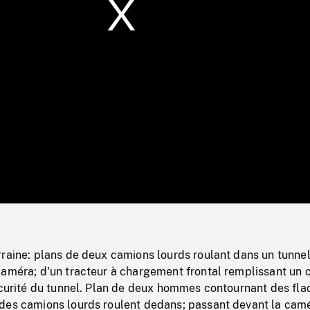
/
Loaded
:
Mute
0%
rraine: plans de deux camions lourds roulant dans un tunne
caméra; d'un tracteur à chargement frontal remplissant un
bscurité du tunnel. Plan de deux hommes contournant des fl
des camions lourds roulent dedans; passant devant la cam