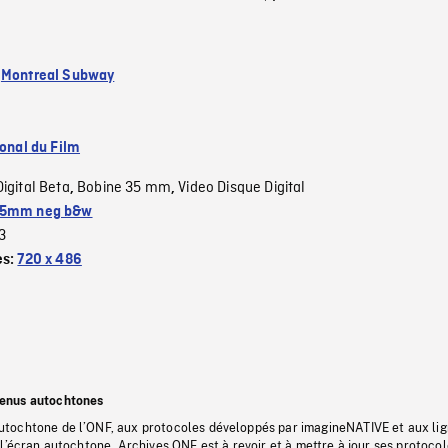
:
Montreal Subway
ional du Film
Digital Beta
Bobine 35 mm
Video Disque Digital
,
,
5mm neg b&w
3
es:
720 x 486
tenus autochtones
tochtone de l’ONF, aux protocoles développés par imagineNATIVE et aux li
l’écran autochtone, Archives ONF est à revoir et à mettre à jour ses protoco