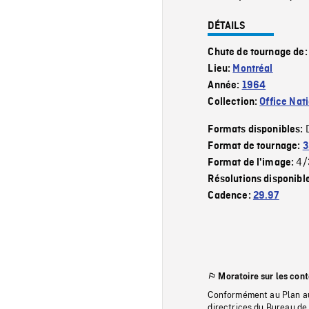
DÉTAILS
Chute de tournage de
Lieu:
Montréal
Année:
1964
Collection:
Office Nat
Formats disponibles:
Format de tournage:
3
4/
Format de l'image:
Résolutions disponibl
Cadence:
29.97
Moratoire sur les con
Conformément au Plan au
directrices du Bureau de 