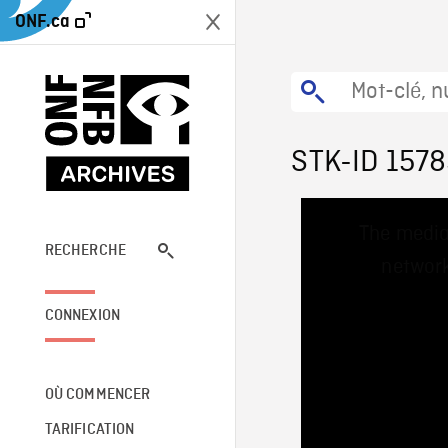
ONF.ca
STK-ID 157
This
The media
is
a
RECHERCHE
network
modal
window.
CONNEXION
OÙ COMMENCER
TARIFICATION