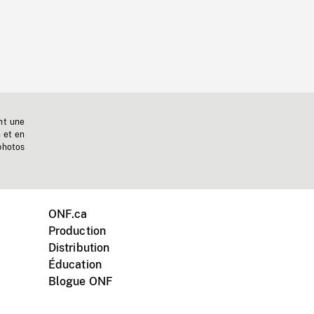
nt une
n et en
photos
ONF.ca
Production
Distribution
Éducation
Blogue ONF