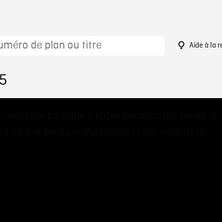
Aide à la 
85
 could not be loaded, either because the server or
 failed or because the format is not supported.