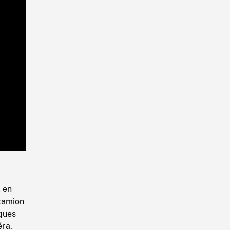
Playback
Rate
l en
 camion
aques
éra.