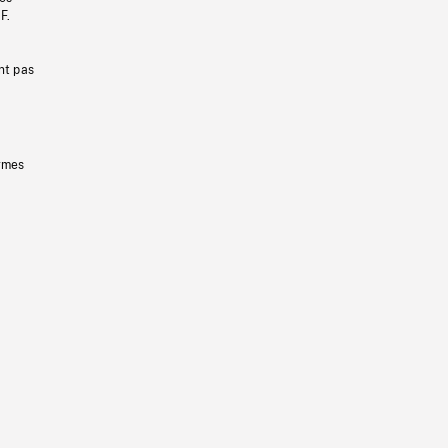
F.
nt pas
ermes