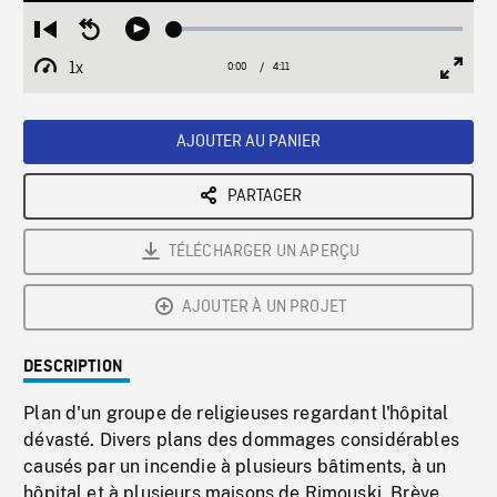
Loaded
:
Restart
Seek
Play
1.18%
from
backward
1x
0:00
Current
4:11
Duration
/
beginning
10
Playback
Full
Time
seconds
Rate
Scree
AJOUTER AU PANIER
PARTAGER
TÉLÉCHARGER UN APERÇU
AJOUTER À UN PROJET
DESCRIPTION
Plan d'un groupe de religieuses regardant l'hôpital
dévasté. Divers plans des dommages considérables
causés par un incendie à plusieurs bâtiments, à un
hôpital et à plusieurs maisons de Rimouski. Brève