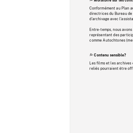
Moratoire sur les con
Conformément au Plan au
directrices du Bureau de 
d’archivage avec l’assi
Entre-temps, nous avons s
représentant des particip
comme Autochtones (memb
Contenu sensible?
Les films et les archives
reliés pourraient être of