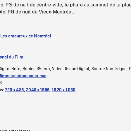
né. PG de nuit du centre-ville, le phare au sommet de la pla
ible. PG de nuit du Vieux-Montréal.
:
Les amoureux de Montréal
ional du Film
Digital Beta
Bobine 35 mm
Video Disque Digital
Source Numérique
,
,
,
,
5mm eastman color neg
3
es:
720 x 486
,
2048 x 1556
,
1920 x 1080