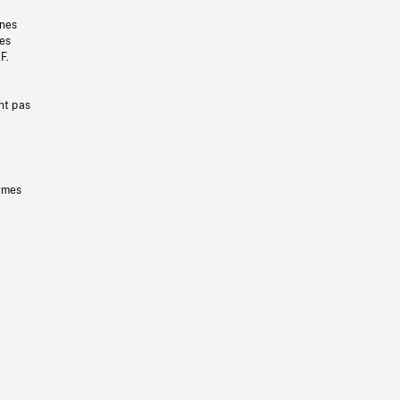
gnes
les
F.
nt pas
ermes