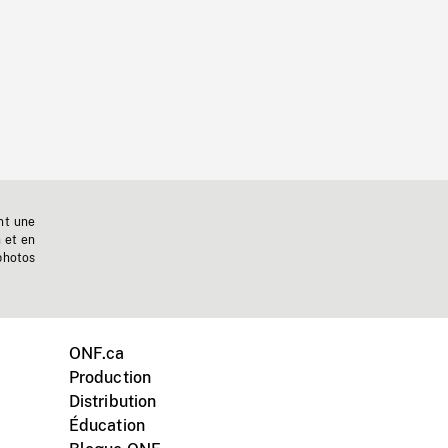
nt une
n et en
photos
ONF.ca
Production
Distribution
Éducation