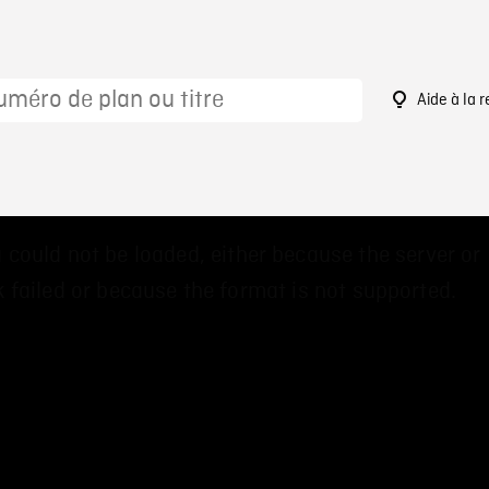
Aide à la 
 could not be loaded, either because the server or
 failed or because the format is not supported.