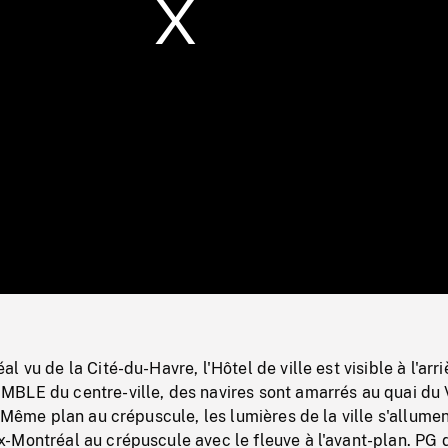
/
Loaded
:
Mute
0%
 vu de la Cité-du-Havre, l'Hôtel de ville est visible à l'arri
BLE du centre-ville, des navires sont amarrés au quai du 
. Même plan au crépuscule, les lumières de la ville s'allumen
-Montréal au crépuscule avec le fleuve à l'avant-plan. PG 