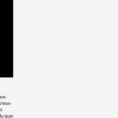
Playback
Rate
ère-
Vieux-
t.
du quai