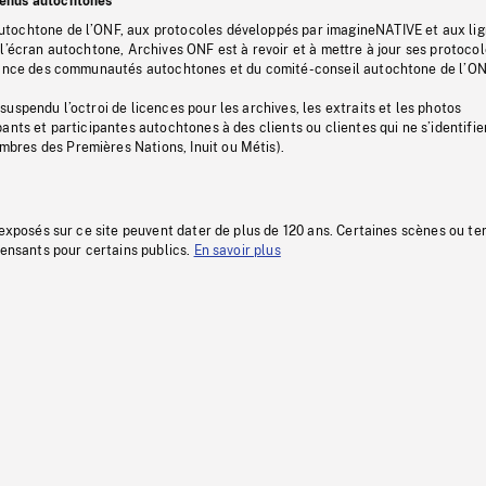
tenus autochtones
tochtone de l’ONF, aux protocoles développés par imagineNATIVE et aux li
l’écran autochtone, Archives ONF est à revoir et à mettre à jour ses protoco
stance des communautés autochtones et du comité-conseil autochtone de l’ON
uspendu l’octroi de licences pour les archives, les extraits et les photos
ants et participantes autochtones à des clients ou clientes qui ne s’identifie
res des Premières Nations, Inuit ou Métis).
 exposés sur ce site peuvent dater de plus de 120 ans. Certaines scènes ou t
fensants pour certains publics.
En savoir plus