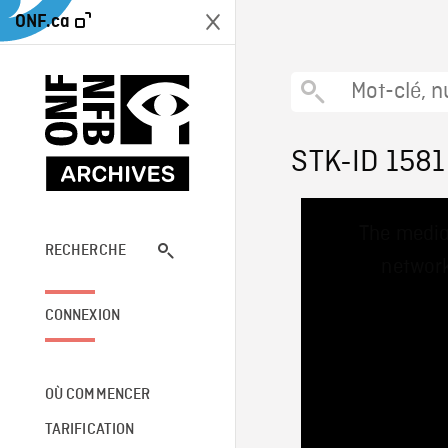
ONF.ca
STK-ID 1581
This
The media
is
a
RECHERCHE
network
modal
window.
CONNEXION
OÙ COMMENCER
TARIFICATION