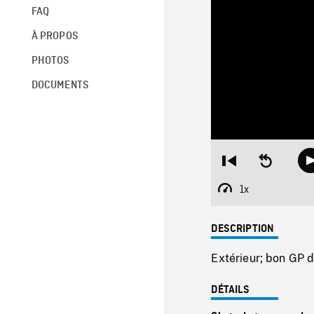
FAQ
À PROPOS
PHOTOS
DOCUMENTS
Restart
Seek
from
backward
beginning
10
1x
Playback
seconds
Rate
DESCRIPTION
Extérieur; bon GP d
DÉTAILS