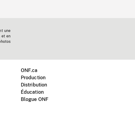
nt une
n et en
photos
ONF.ca
Production
Distribution
Éducation
Blogue ONF