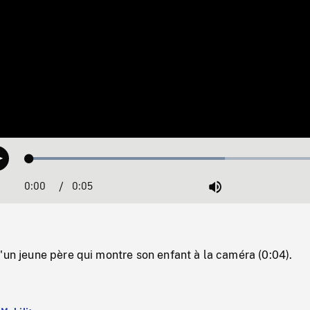
Loaded
:
Play
63.43%
0:00
Current
0:05
Duration
/
Mute
Time
'un jeune père qui montre son enfant à la caméra (0:04).