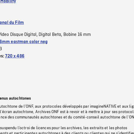
:
Mobility
ional du Film
Video Disque Digital
Digital Beta
Bobine 16 mm
,
,
6mm eastman color neg
3
es:
720 x 486
tenus autochtones
tochtone de l’ONF, aux protocoles développés par imagineNATIVE et aux li
l’écran autochtone, Archives ONF est à revoir et à mettre à jour ses protoco
stance des communautés autochtones et du comité-conseil autochtone de l’ON
uspendu l’octroi de licences pour les archives, les extraits et les photos
ants et participantes autochtones à des clients ou clientes qui ne s’identifie