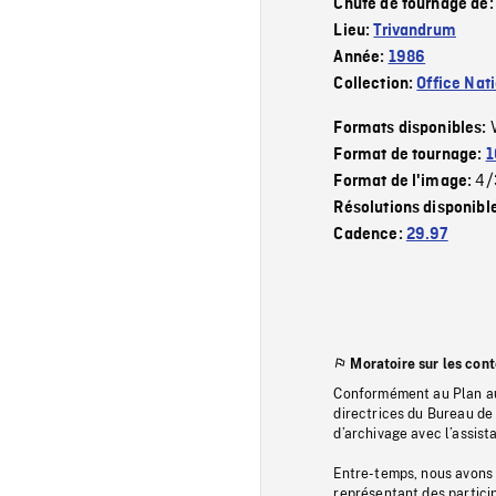
Chute de tournage de
Lieu:
Trivandrum
Année:
1986
Collection:
Office Nat
Formats disponibles:
Format de tournage:
1
4/
Format de l'image:
Résolutions disponibl
Cadence:
29.97
Moratoire sur les con
Conformément au Plan au
directrices du Bureau de 
d’archivage avec l’assi
Entre-temps, nous avons s
représentant des particip