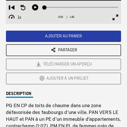
Loaded
:
Restart
Seek
Play
2.65%
from
backward
1x
0:00
Current
1:45
Duration
/
beginning
10
Playback
Full
Time
seconds
Rate
Scree
AJOUTER AU PANIER
PARTAGER
TÉLÉCHARGER UN APERÇU
AJOUTER À UN PROJET
DESCRIPTION
PG EN CP de toits de chaume dans une zone
défavorisée des faubourgs d'une ville. PAN VERS LE
HAUT et PAN à un PE d'un immeuble d'appartements,
contrechamp (1:07). PM EN PL de femmes près de