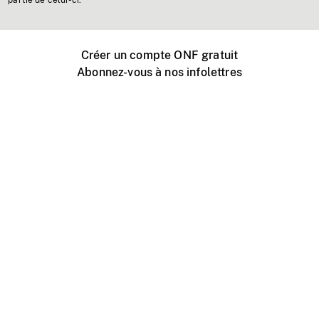
partie de celui-ci.
Créer un compte ONF gratuit
Abonnez-vous à nos infolettres
Événements ONF près de chez vous
Créer avec l’ONF
Organiser une projection publique
À propos de ce site
Centre d'aide
Contactez-nous
Espace Média
Emplois
ONF.ca
Production