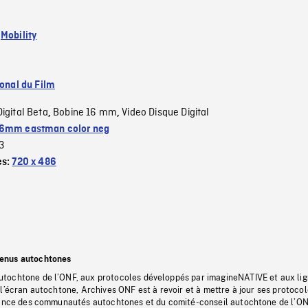
:
Mobility
ional du Film
Digital Beta
Bobine 16 mm
Video Disque Digital
,
,
6mm eastman color neg
3
es:
720 x 486
tenus autochtones
tochtone de l’ONF, aux protocoles développés par imagineNATIVE et aux li
l’écran autochtone, Archives ONF est à revoir et à mettre à jour ses protoco
stance des communautés autochtones et du comité-conseil autochtone de l’ON