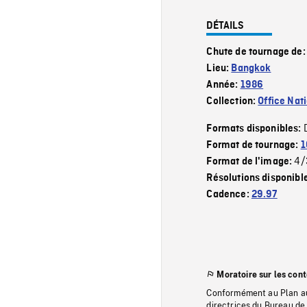
DÉTAILS
Chute de tournage de
Lieu:
Bangkok
Année:
1986
Collection:
Office Nat
Formats disponibles:
Format de tournage:
1
4/
Format de l'image:
Résolutions disponibl
Cadence:
29.97
Moratoire sur les con
Conformément au Plan au
directrices du Bureau de 