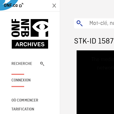
ONF.ca
STK-ID 158
This
The media
is
a
RECHERCHE
network
modal
window.
CONNEXION
OÙ COMMENCER
TARIFICATION