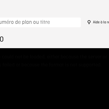
Aide à la 
70
 could not be loaded, either because the server or
 failed or because the format is not supported.