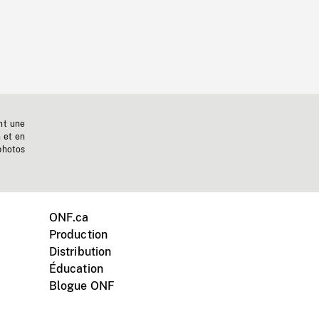
nt une
n et en
photos
ONF.ca
Production
Distribution
Éducation
Blogue ONF