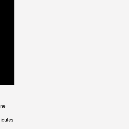
Playback
Rate
une
icules