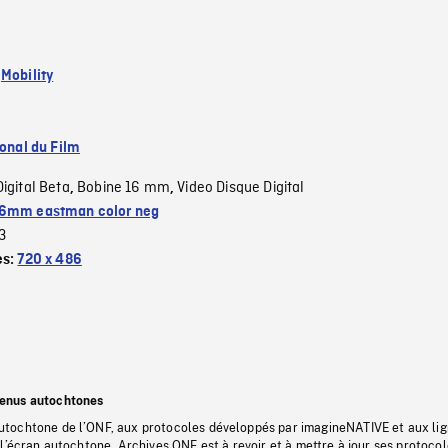
:
Mobility
ional du Film
Digital Beta
Bobine 16 mm
Video Disque Digital
,
,
6mm eastman color neg
3
es:
720 x 486
tenus autochtones
tochtone de l’ONF, aux protocoles développés par imagineNATIVE et aux li
l’écran autochtone, Archives ONF est à revoir et à mettre à jour ses protoco