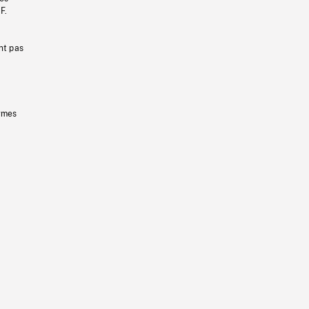
F.
nt pas
ermes