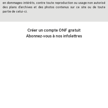
en dommages-intérêts, contre toute reproduction ou usage non autorisé
des plans d'archives et des photos contenus sur ce site ou de toute
partie de celui-ci.
Créer un compte ONF gratuit
Abonnez-vous à nos infolettres
Événements ONF près de chez vous
Créer avec l’ONF
Organiser une projection publique
À propos de ce site
Centre d'aide
Contactez-nous
Espace Média
Emplois