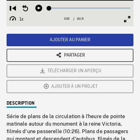
Loaded
:
Restart
Seek
Play
0.20%
from
backward
1x
0:00
Current
18:19
Duration
/
beginning
10
Playback
Full
Time
seconds
Rate
Scree
AJOUTER AU PANIER
PARTAGER
TÉLÉCHARGER UN APERÇU
AJOUTER À UN PROJET
DESCRIPTION
Série de plans de la circulation à l'heure de pointe
matinale autour du monument à la reine Victoria,
filmés d'une passerelle (10:26). Plans de passagers
qui montent et descendent d'autobus, filmés de la