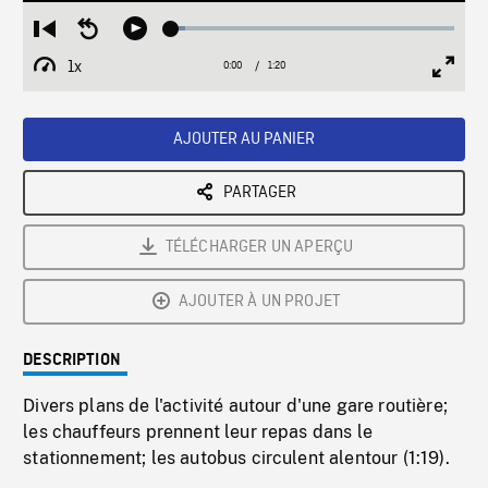
Loaded
:
Restart
Seek
Play
4.77%
from
backward
1x
0:00
Current
1:20
Duration
/
beginning
10
Playback
Full
Time
seconds
Rate
Scree
AJOUTER AU PANIER
PARTAGER
TÉLÉCHARGER UN APERÇU
AJOUTER À UN PROJET
DESCRIPTION
Divers plans de l'activité autour d'une gare routière;
les chauffeurs prennent leur repas dans le
stationnement; les autobus circulent alentour (1:19).