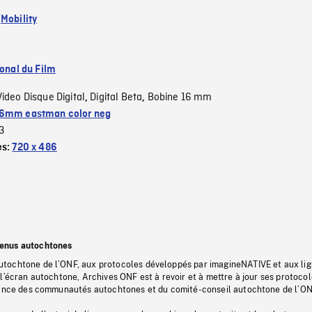
:
Mobility
ional du Film
Video Disque Digital
Digital Beta
Bobine 16 mm
,
,
6mm eastman color neg
3
es:
720 x 486
tenus autochtones
tochtone de l’ONF, aux protocoles développés par imagineNATIVE et aux li
l’écran autochtone, Archives ONF est à revoir et à mettre à jour ses protoco
stance des communautés autochtones et du comité-conseil autochtone de l’ON