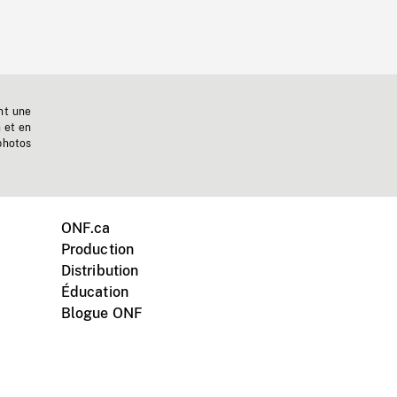
nt une
n et en
photos
ONF.ca
Production
Distribution
Éducation
Blogue ONF