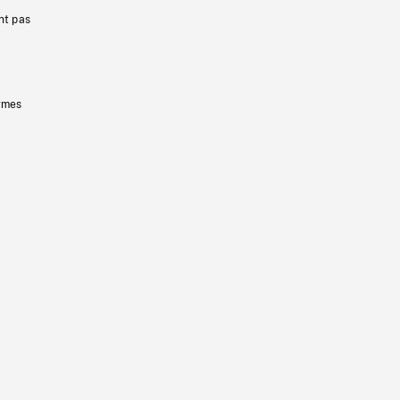
nt pas
ermes