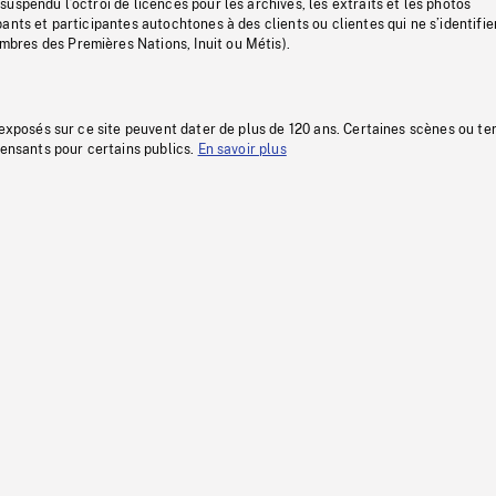
uspendu l’octroi de licences pour les archives, les extraits et les photos
ants et participantes autochtones à des clients ou clientes qui ne s’identifie
res des Premières Nations, Inuit ou Métis).
 exposés sur ce site peuvent dater de plus de 120 ans. Certaines scènes ou t
fensants pour certains publics.
En savoir plus