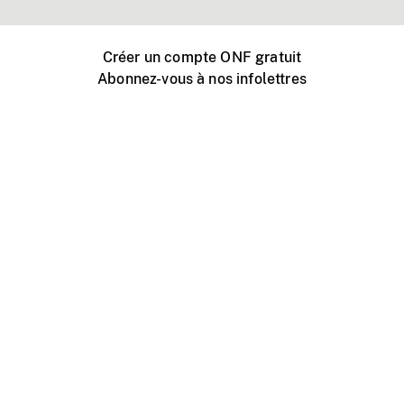
Créer un compte ONF gratuit
Abonnez-vous à nos infolettres
Événements ONF près de chez vous
Créer avec l’ONF
Organiser une projection publique
À propos de ce site
Centre d'aide
Contactez-nous
Espace Média
Emplois
ONF.ca
Production
Distribution