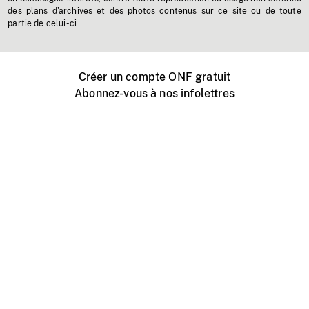
des plans d'archives et des photos contenus sur ce site ou de toute
partie de celui-ci.
Créer un compte ONF gratuit
Abonnez-vous à nos infolettres
Événements ONF près de chez vous
Créer avec l’ONF
Organiser une projection publique
À propos de ce site
Centre d'aide
Contactez-nous
Espace Média
Emplois
ONF.ca