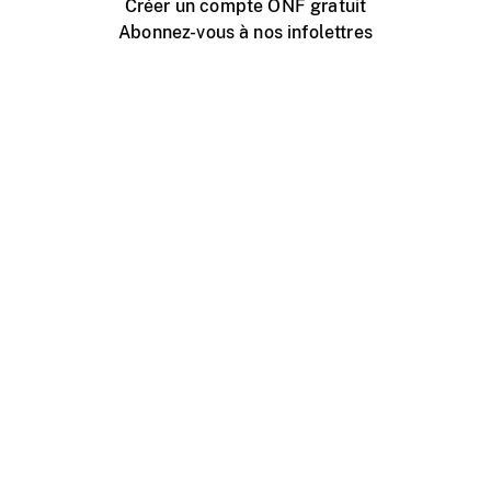
Créer un compte ONF gratuit
Abonnez-vous à nos infolettres
Événements ONF près de chez vous
Créer avec l’ONF
Organiser une projection publique
À propos de ce site
Centre d'aide
Contactez-nous
Espace Média
Emplois
ONF.ca
Production
Distribution
Éducation
Blogue ONF