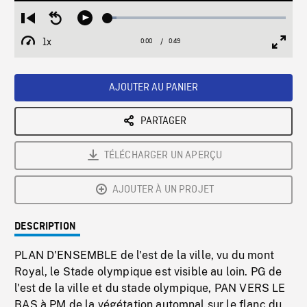
Loaded
:
Restart
Seek
Play
4.94%
from
backward
1x
0:00
Current
0:49
Duration
/
beginning
10
Playback
Full
Time
seconds
Rate
Scree
AJOUTER AU PANIER
PARTAGER
TÉLÉCHARGER UN APERÇU
AJOUTER À UN PROJET
DESCRIPTION
PLAN D'ENSEMBLE de l'est de la ville, vu du mont
Royal, le Stade olympique est visible au loin. PG de
l'est de la ville et du stade olympique, PAN VERS LE
BAS à PM de la végétation automnal sur le flanc du