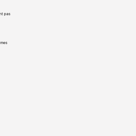
nt pas
ermes