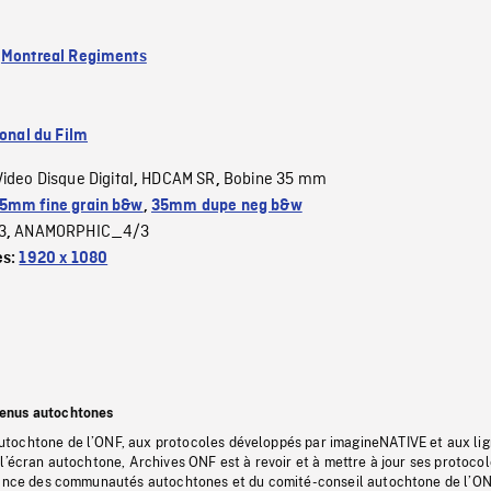
:
Montreal Regiments
ional du Film
Video Disque Digital
HDCAM SR
Bobine 35 mm
,
,
5mm fine grain b&w
,
35mm dupe neg b&w
3
ANAMORPHIC_4/3
,
es:
1920 x 1080
tenus autochtones
tochtone de l’ONF, aux protocoles développés par imagineNATIVE et aux li
l’écran autochtone, Archives ONF est à revoir et à mettre à jour ses protoco
stance des communautés autochtones et du comité-conseil autochtone de l’ON