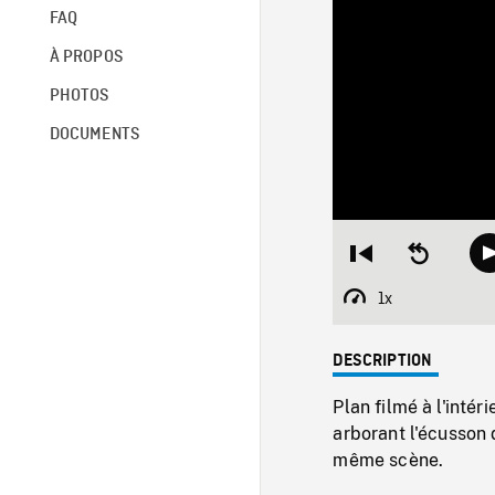
FAQ
À PROPOS
PHOTOS
DOCUMENTS
Restart
Seek
from
backward
beginning
10
1x
Playback
seconds
Rate
DESCRIPTION
Plan filmé à l'inté
arborant l'écusson 
même scène.