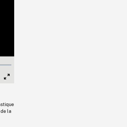
Full
Screen
astique
 de la