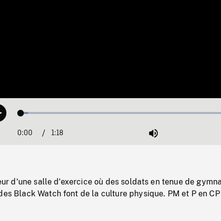
Loaded
:
Play
3.27%
0:00
Current
1:18
Duration
/
Mute
Time
rieur d'une salle d'exercice où des soldats en tenue de gymn
des Black Watch font de la culture physique. PM et P en CP