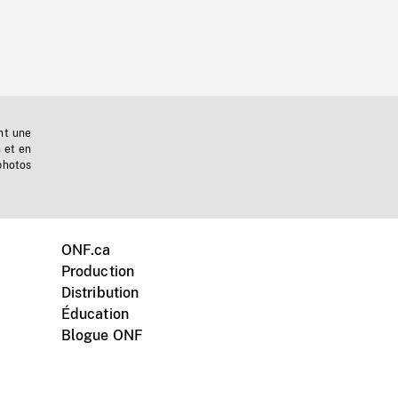
nt une
n et en
photos
ONF.ca
Production
Distribution
Éducation
Blogue ONF