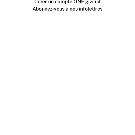
Créer un compte ONF gratuit
Abonnez-vous à nos infolettres
Événements ONF près de chez vous
Créer avec l’ONF
Organiser une projection publique
À propos de ce site
Centre d'aide
Contactez-nous
Espace Média
Emplois
ONF.ca
Production
Distribution
Éducation
Blogue ONF