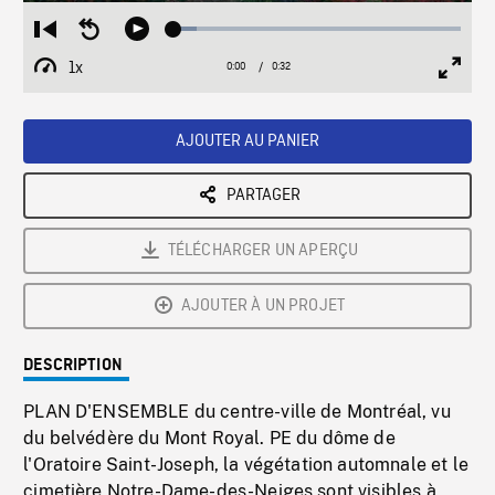
Loaded
:
Restart
Seek
Play
7.93%
from
backward
1x
0:00
Current
0:32
Duration
/
beginning
10
Playback
Full
Time
seconds
Rate
Scree
AJOUTER AU PANIER
PARTAGER
TÉLÉCHARGER UN APERÇU
AJOUTER À UN PROJET
DESCRIPTION
PLAN D'ENSEMBLE du centre-ville de Montréal, vu
du belvédère du Mont Royal. PE du dôme de
l'Oratoire Saint-Joseph, la végétation automnale et le
cimetière Notre-Dame-des-Neiges sont visibles à