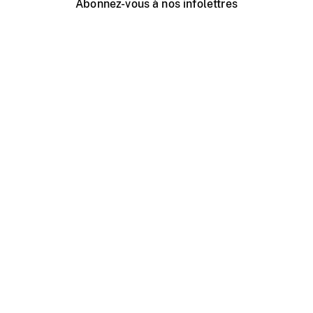
Abonnez-vous à nos infolettres
Événements ONF près de chez vous
Créer avec l’ONF
Organiser une projection publique
À propos de ce site
Centre d'aide
Contactez-nous
Espace Média
Emplois
ONF.ca
Production
Distribution
Éducation
Blogue ONF