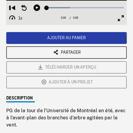
Loaded
:
Restart
Seek
Play
30.52%
from
backward
1x
0:00
Current
0:08
Duration
/
beginning
10
Playback
Full
Time
seconds
Rate
Scree
AJOUTER AU PANIER
PARTAGER
TÉLÉCHARGER UN APERÇU
AJOUTER À UN PROJET
DESCRIPTION
PG de la tour de l'Université de Montréal en été, avec
à l'avant-plan des branches d'arbre agitées par le
vent.