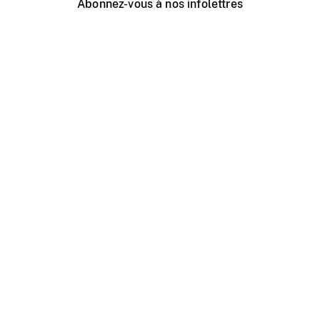
Abonnez-vous à nos infolettres
Événements ONF près de chez vous
Créer avec l’ONF
Organiser une projection publique
À propos de ce site
Centre d'aide
Contactez-nous
Espace Média
Emplois
ONF.ca
Production
Distribution
Éducation
Blogue ONF