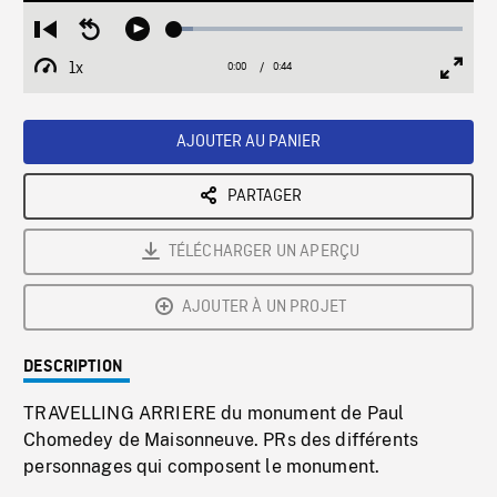
Loaded
:
Restart
Seek
Play
6.52%
from
backward
1x
0:00
Current
0:44
Duration
/
beginning
10
Playback
Full
Time
seconds
Rate
Scree
AJOUTER AU PANIER
PARTAGER
TÉLÉCHARGER UN APERÇU
AJOUTER À UN PROJET
DESCRIPTION
TRAVELLING ARRIERE du monument de Paul
Chomedey de Maisonneuve. PRs des différents
personnages qui composent le monument.