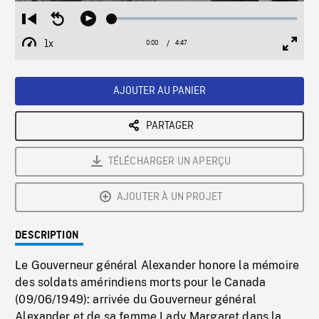
Loaded
:
Restart
Seek
Play
1.29%
from
backward
1x
0:00
Current
4:47
Duration
/
beginning
10
Playback
Full
Time
seconds
Rate
Scree
AJOUTER AU PANIER
PARTAGER
TÉLÉCHARGER UN APERÇU
AJOUTER À UN PROJET
DESCRIPTION
Le Gouverneur général Alexander honore la mémoire
des soldats amérindiens morts pour le Canada
(09/06/1949): arrivée du Gouverneur général
Alexander et de sa femme Lady Margaret dans la