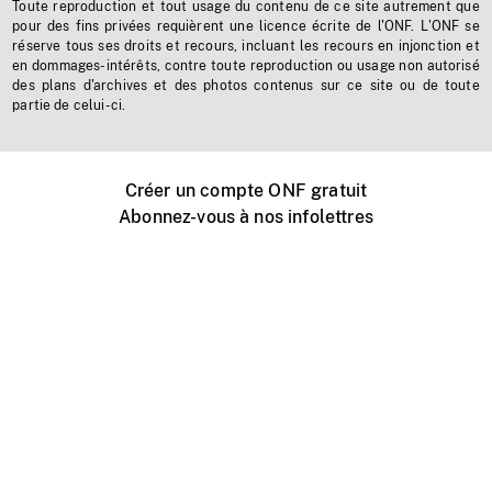
Toute reproduction et tout usage du contenu de ce site autrement que
pour des fins privées requièrent une licence écrite de l'ONF. L'ONF se
réserve tous ses droits et recours, incluant les recours en injonction et
en dommages-intérêts, contre toute reproduction ou usage non autorisé
des plans d'archives et des photos contenus sur ce site ou de toute
partie de celui-ci.
Créer un compte ONF gratuit
Abonnez-vous à nos infolettres
Événements ONF près de chez vous
Créer avec l’ONF
Organiser une projection publique
À propos de ce site
Centre d'aide
Contactez-nous
Espace Média
Emplois