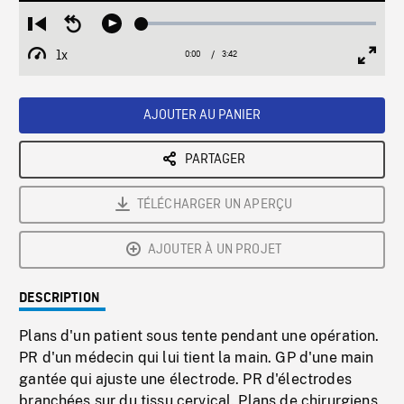
Loaded
:
Restart
Seek
Play
1.07%
from
backward
1x
0:00
Current
3:42
Duration
/
beginning
10
Playback
Full
Time
seconds
Rate
Scree
AJOUTER AU PANIER
PARTAGER
TÉLÉCHARGER UN APERÇU
AJOUTER À UN PROJET
DESCRIPTION
Plans d'un patient sous tente pendant une opération.
PR d'un médecin qui lui tient la main. GP d'une main
gantée qui ajuste une électrode. PR d'électrodes
branchées sur du tissu cervical. Plans de chirurgiens