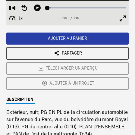
Loaded
:
Restart
Seek
Play
5.07%
from
backward
1x
0:00
Current
1:00
Duration
/
beginning
10
Playback
Full
Time
seconds
Rate
Scree
AJOUTER AU PANIER
PARTAGER
TÉLÉCHARGER UN APERÇU
AJOUTER À UN PROJET
DESCRIPTION
Extérieur, nuit; PG EN PL de la circulation automobile
sur l'avenue du Parc, vue du belvédère du mont Royal
(0:13). PG du centre-ville (0:10). PLAN D'ENSEMBLE
et PAN de l'est de la métropole (0:34).