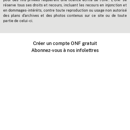
pour des fins privées requièrent une licence écrite de l'ONF. L'ONF se
réserve tous ses droits et recours, incluant les recours en injonction et
en dommages-intérêts, contre toute reproduction ou usage non autorisé
des plans d'archives et des photos contenus sur ce site ou de toute
partie de celui-ci.
Créer un compte ONF gratuit
Abonnez-vous à nos infolettres
Événements ONF près de chez vous
Créer avec l’ONF
Organiser une projection publique
À propos de ce site
Centre d'aide
Contactez-nous
Espace Média
Emplois