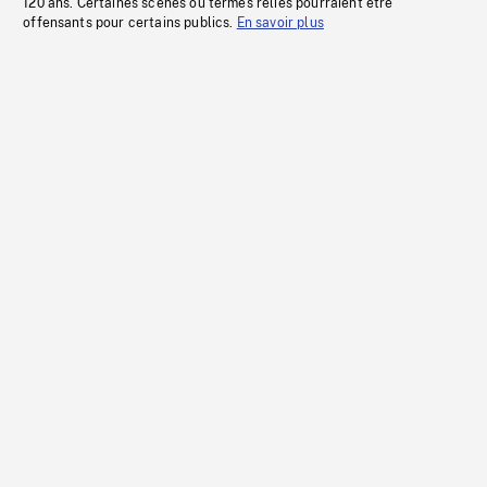
120 ans. Certaines scènes ou termes reliés pourraient être
offensants pour certains publics.
En savoir plus