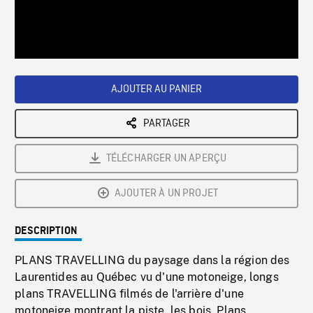
/
Loaded
:
Playback
0%
Rate
AJOUTER AU PANIER
PARTAGER
TÉLÉCHARGER UN APERÇU
AJOUTER À UN PROJET
DESCRIPTION
PLANS TRAVELLING du paysage dans la région des
Laurentides au Québec vu d'une motoneige, longs
plans TRAVELLING filmés de l'arrière d'une
motoneige montrant la piste, les bois. Plans