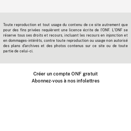
Toute reproduction et tout usage du contenu de ce site autrement que
pour des fins privées requièrent une licence écrite de l'ONF. L'ONF se
réserve tous ses droits et recours, incluant les recours en injonction et
en dommages-intérêts, contre toute reproduction ou usage non autorisé
des plans d'archives et des photos contenus sur ce site ou de toute
partie de celui-ci.
Créer un compte ONF gratuit
Abonnez-vous à nos infolettres
Événements ONF près de chez vous
Créer avec l’ONF
Organiser une projection publique
À propos de ce site
Centre d'aide