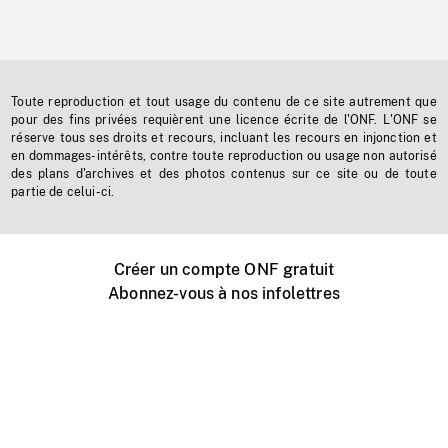
Toute reproduction et tout usage du contenu de ce site autrement que
pour des fins privées requièrent une licence écrite de l'ONF. L'ONF se
réserve tous ses droits et recours, incluant les recours en injonction et
en dommages-intérêts, contre toute reproduction ou usage non autorisé
des plans d'archives et des photos contenus sur ce site ou de toute
partie de celui-ci.
Créer un compte ONF gratuit
Abonnez-vous à nos infolettres
Événements ONF près de chez vous
Créer avec l’ONF
Organiser une projection publique
À propos de ce site