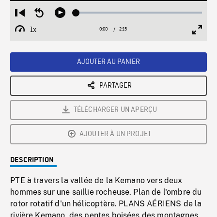
Loaded
:
Restart
Seek
Play
2.38%
from
backward
1x
0:00
Current
2:15
Duration
/
beginning
10
Playback
Full
Time
seconds
Rate
Scree
AJOUTER AU PANIER
PARTAGER
TÉLÉCHARGER UN APERÇU
AJOUTER À UN PROJET
DESCRIPTION
PTE à travers la vallée de la Kemano vers deux
hommes sur une saillie rocheuse. Plan de l'ombre du
rotor rotatif d'un hélicoptère. PLANS AÉRIENS de la
rivière Kemano, des pentes boisées des montagnes