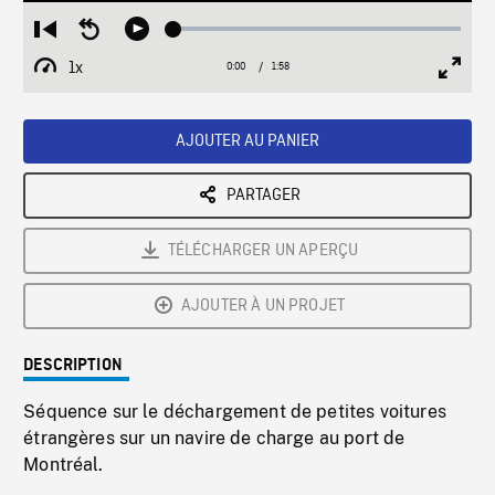
Loaded
:
Restart
Seek
Play
2.41%
from
backward
1x
0:00
Current
1:58
Duration
/
beginning
10
Playback
Full
Time
seconds
Rate
Scree
AJOUTER AU PANIER
PARTAGER
TÉLÉCHARGER UN APERÇU
AJOUTER À UN PROJET
DESCRIPTION
Séquence sur le déchargement de petites voitures
étrangères sur un navire de charge au port de
Montréal.